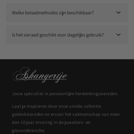
Wij staan voor kwaliteit en service. Neem contact met ons op
en we zoeken samen naar een passende oplossing.
Welke betaalmethodes zijn beschikbaar?
Je kunt veilig betalen met o.a. iDEAL, Klarna, Bancontact,
Visa, Mastercard, Apple Pay en Google Pay.
Is het sieraad geschikt voor dagelijks gebruik?
Ja, onze sieraden zijn duurzaam en geschikt om dagelijks te
dragen.
Jouw specialist in persoonlijke herdenkingssieraden.
Laat je inspireren door onze unieke collectie
gedenksieraden en ervaar het vakmanschap van meer
dan 10 jaar ervaring in de juweliers- en
gravurebranche.