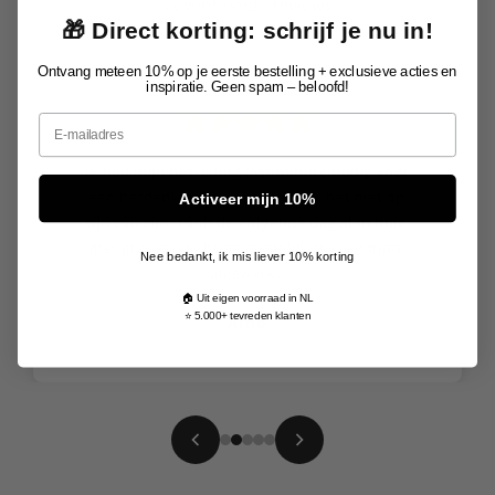
Geverifieerde reviews
🎁 Direct korting: schrijf je nu in!
Ontvang meteen 10% op je eerste bestelling + exclusieve acties en
inspiratie. Geen spam – beloofd!
Email
Ik had mijn bestelling last minute nodig voor
een herdenking en was bang dat het niet op
Activeer mijn 10%
tijd zou zijn. Toch de volgende dag al in huis,
mét gravure. Echt ongelofelijk snel én mooi
Nee bedankt, ik mis liever 10% korting
afgewerkt.
🏠 Uit eigen voorraad in NL
⭐ 5.000+ tevreden klanten
Arno