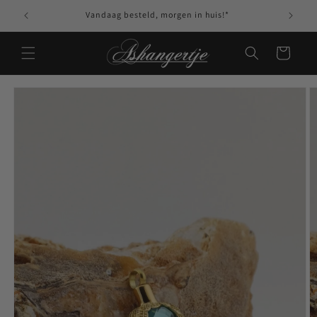
Meteen naar de
Vandaag besteld, morgen in huis!*
content
Winkelwagen
Ga direct naar
productinformatie