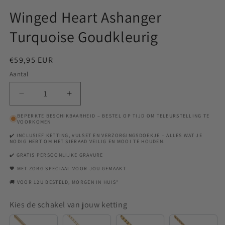
Winged Heart Ashanger
Turquoise Goudkleurig
Normale
€59,95 EUR
prijs
Aantal
Aantal
Aantal
verlagen
verhogen
BEPERKTE BESCHIKBAARHEID – BESTEL OP TIJD OM TELEURSTELLING TE
voor
voor
VOORKOMEN
Winged
Winged
✔️ INCLUSIEF KETTING, VULSET EN VERZORGINGSDOEKJE – ALLES WAT JE
Heart
Heart
NODIG HEBT OM HET SIERAAD VEILIG EN MOOI TE HOUDEN.
Ashanger
Ashanger
✔️ GRATIS PERSOONLIJKE GRAVURE
Turquoise
Turquoise
🖤 MET ZORG SPECIAAL VOOR JOU GEMAAKT
Goudkleurig
Goudkleurig
🚚 VOOR 12U BESTELD, MORGEN IN HUIS*
Kies de schakel van jouw ketting
Snake
Anchor
Venetian
Rounde