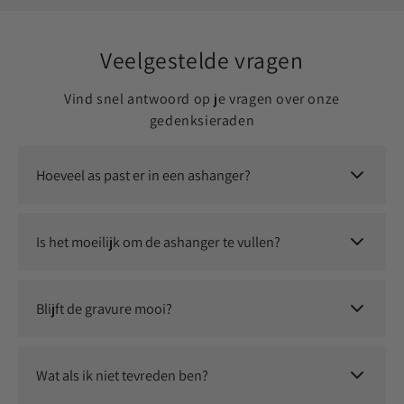
Veelgestelde vragen
Vind snel antwoord op je vragen over onze
gedenksieraden
Hoeveel as past er in een ashanger?
Er past een kleine, symbolische hoeveelheid as in. Dit is
voldoende om jouw dierbare altijd dichtbij te dragen.
Is het moeilijk om de ashanger te vullen?
Nee, dit is eenvoudig zelf te doen. Je ontvangt instructies en
eventueel een vulsetje om het proces soepel te laten
Blijft de gravure mooi?
verlopen.
Ja, wij gebruiken duurzame graveertechnieken waardoor jouw
persoonlijke herinnering langdurig zichtbaar blijft.
Wat als ik niet tevreden ben?