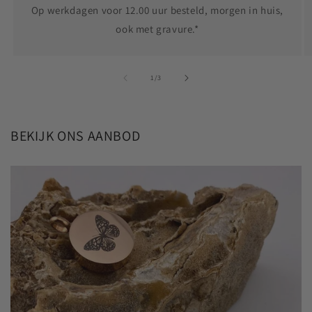
Op werkdagen voor 12.00 uur besteld, morgen in huis,
ook met gravure.*
van
1
/
3
BEKIJK ONS AANBOD