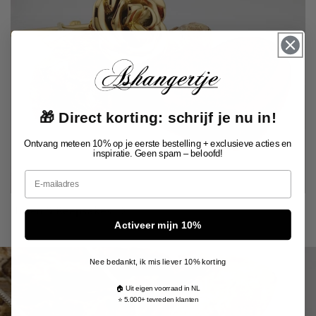
🎁 Direct korting: schrijf je nu in!
Ontvang meteen 10% op je eerste bestelling + exclusieve acties en
inspiratie. Geen spam – beloofd!
Email
Urnen & Keepsakes
Activeer mijn 10%
Nee bedankt, ik mis liever 10% korting
🏠 Uit eigen voorraad in NL
⭐ 5.000+ tevreden klanten