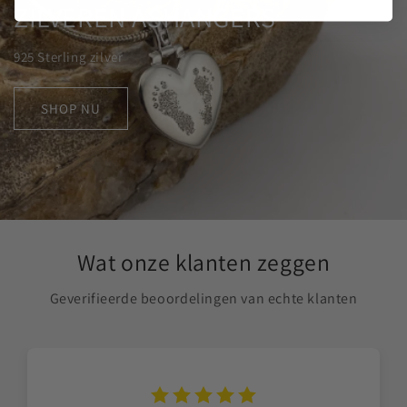
ZILVEREN ASHANGERS
925 Sterling zilver
SHOP NU
Wat onze klanten zeggen
Geverifieerde beoordelingen van echte klanten