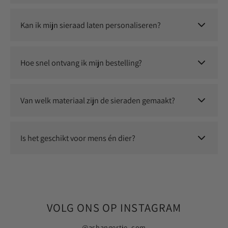
Onze ashangers zijn eenvoudig zelf te vullen. Je ontvangt een
duidelijke instructie, zodat je dit op een rustige en
Kan ik mijn sieraad laten personaliseren?
respectvolle manier kunt doen.
Ja, je kunt kiezen uit gravures zoals tekst, vingerafdruk,
pootafdruk, foto of handgeschreven boodschap.
Hoe snel ontvang ik mijn bestelling?
Bestel je op werkdagen vóór 12:00 uur? Dan heb je jouw
gepersonaliseerde sieraad de volgende dag al in huis.*
Van welk materiaal zijn de sieraden gemaakt?
Onze sieraden zijn gemaakt van hoogwaardige materialen
zoals 316L chirurgisch roestvrij staal en 925 sterling zilver.
Is het geschikt voor mens én dier?
Ja, onze gedenksieraden zijn geschikt voor het bewaren van
as van zowel mensen als huisdieren.
VOLG ONS OP INSTAGRAM
@ashangertje_com