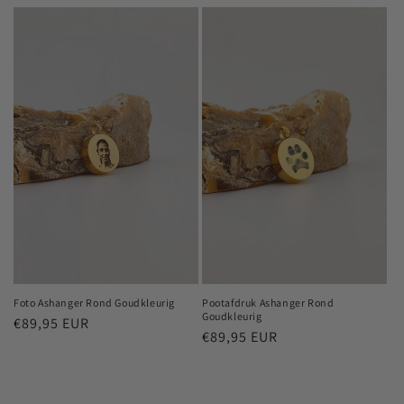
prijs
Foto Ashanger Rond Goudkleurig
Pootafdruk Ashanger Rond
Goudkleurig
Normale
€89,95 EUR
Normale
€89,95 EUR
prijs
prijs