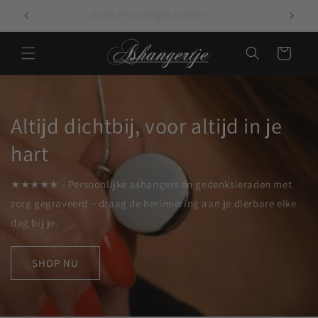
Meteen naar de
Gratis Persoonlijke Gravure
content
Winkelwagen
Altijd dichtbij, voor altijd in je
hart
★★★★★ - Persoonlijke ashangers en gedenksieraden met
zorg gegraveerd – draag de herinnering aan je dierbare elke
dag bij je.
SHOP NU