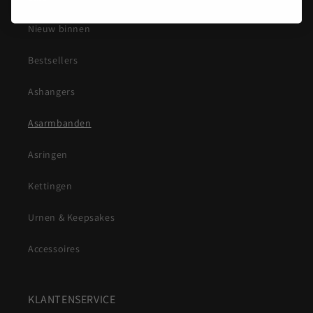
Nieuw binnen
Bestsellers
Ashangers
Asarmbanden
Asringen
Kettingen
Urnen & Keepsakes
Accessoires
KLANTENSERVICE