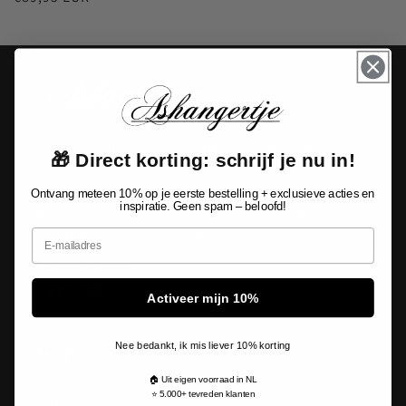
prijs
Jouw specialist in persoonlijke herdenkingssieraden.
🎁 Direct korting: schrijf je nu in!
Laat je inspireren door onze unieke collectie
Ontvang meteen 10% op je eerste bestelling + exclusieve acties en
inspiratie. Geen spam – beloofd!
gedenksieraden en ervaar het vakmanschap van meer
Email
dan 10 jaar ervaring in de juweliers- en
gravurebranche.
Activeer mijn 10%
Facebook
Instagram
Nee bedankt, ik mis liever 10% korting
SHOP
🏠 Uit eigen voorraad in NL
⭐ 5.000+ tevreden klanten
Sale