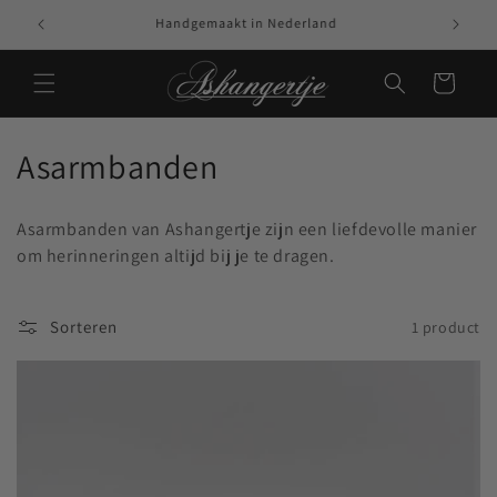
Meteen naar de
Handgemaakt in Nederland
content
Winkelwagen
C
Asarmbanden
o
Asarmbanden van Ashangertje zijn een liefdevolle manier
l
om herinneringen altijd bij je te dragen.
l
e
Sorteren
1 product
c
t
i