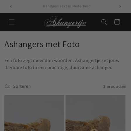
Meteen naar de
Vandaag besteld, morgen in huis!*
content
Winkelwagen
C
Ashangers met Foto
o
Een foto zegt meer dan woorden. Ashangertje zet jouw
l
dierbare foto in een prachtige, duurzame ashanger.
l
e
Sorteren
3 producten
c
t
i