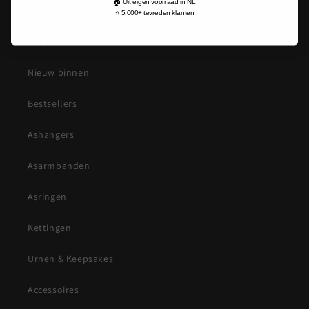
🏠 Uit eigen voorraad in NL
SHOP
⭐ 5.000+ tevreden klanten
Sale
Nieuw binnen
Bestsellers
Ashangers
Asarmbanden
Asringen
Kettingen
Urnen & Keepsakes
Accessoires