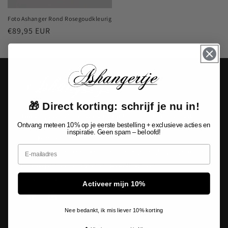
Foto Ashanger Rond Rosegoudkleurig
Normale
€89,95 EUR
prijs
🎁 Direct korting: schrijf je nu in!
Jouw specialist in persoonlijke herdenkingssieraden.
Ontvang meteen 10% op je eerste bestelling + exclusieve acties en
inspiratie. Geen spam – beloofd!
Laat je inspireren door onze unieke collectie
Email
gedenksieraden en ervaar het vakmanschap van meer
dan 10 jaar ervaring in de juweliers- en
gravurebranche.
Activeer mijn 10%
Facebook
Instagram
Nee bedankt, ik mis liever 10% korting