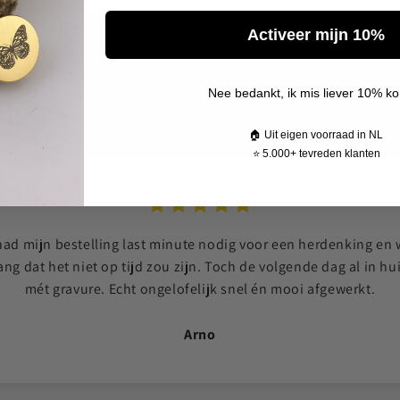
Activeer mijn 10%
Echte reviews van echte klanten
Nee bedankt, ik mis liever 10% ko
Geverifieerde reviews
🏠 Uit eigen voorraad in NL
⭐ 5.000+ tevreden klanten
had mijn bestelling last minute nodig voor een herdenking en
ang dat het niet op tijd zou zijn. Toch de volgende dag al in hui
mét gravure. Echt ongelofelijk snel én mooi afgewerkt.
Arno