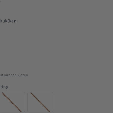
rig
T
druk(ken)
uit kunnen kiezen
tting
Venetian
Rounded
Venetian