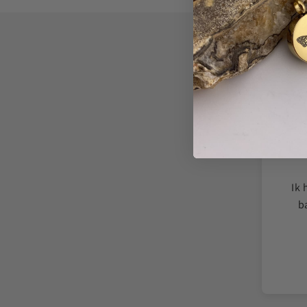
f een ashanger te vullen best spannend, maar
Ik 
structies ging het heel rustig en respectvol.
b
roost om mijn moeder nu altijd dichtbij te
dragen.
Melissa