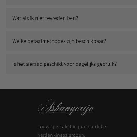
Ja, wij gebruiken duurzame graveertechnieken waardoor jouw
Wat als ik niet tevreden ben?
Wij staan voor kwaliteit en service. Neem contact met ons
Welke betaalmethodes zijn beschikbaar?
Je kunt veilig betalen met o.a. iDEAL, Klarna, Bancontact, 
Is het sieraad geschikt voor dagelijks gebruik?
Ja, onze sieraden zijn duurzaam en geschikt om dagelijks t
Jouw specialist in persoonlijke
herdenkingssieraden.