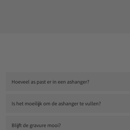
Hoeveel as past er in een ashanger?
Er past een kleine, symbolische hoeveelheid as in. Dit is vo
Is het moeilijk om de ashanger te vullen?
Nee, dit is eenvoudig zelf te doen. Je ontvangt instructies 
Blijft de gravure mooi?