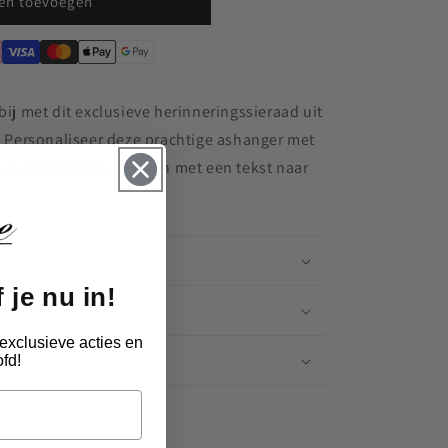
en toevoegen
bij met dit exclusieve herinneringssieraad uit
e. Personaliseer deze prachtige ashanger met
 de achterzijde graveren met een tekst naar
 je nu in!
exclusieve acties en
n
fd!