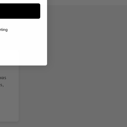
rting
 was
Ik twijfelde over de kwaliteit, maar het sie
s,
voelt stevig aan. De gravure van de vi
gedetailleerd. Je merkt dat hier met z
Tamara