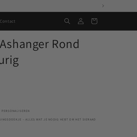
Inloggen
Winkelwagen
Contact
 Ashanger Rond
urig
E PERSONALISEREN
RGINGSDOEKJE – ALLES WAT JE NODIG HEBT OM HET SIERAAD