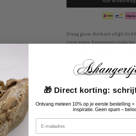
Aan winkelwag
Draag jouw dierbare altijd dicht
onze eigen fingerprint collecti
jouw eigen vingerafdruk en laat
keuze.
Kenmerken
🎁 Direct korting: schrijf
Levertijd & Verzendkosten
Ontvang meteen 10% op je eerste bestelling + 
14 dagen gemakkelijk retournere
inspiratie. Geen spam – beloo
Email