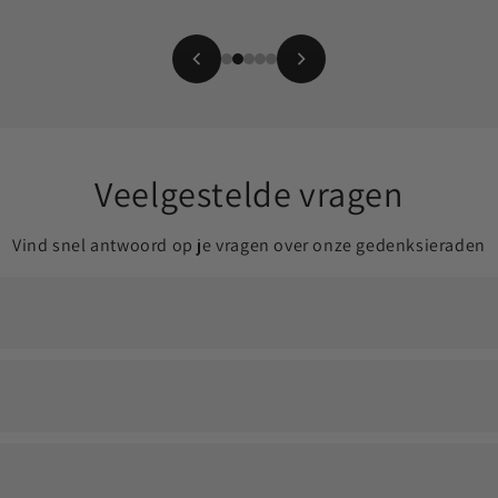
Veelgestelde vragen
Vind snel antwoord op je vragen over onze gedenksieraden
ldoende om jouw dierbare altijd dichtbij te dragen.
en eventueel een vulsetje om het proces soepel te laten verlop