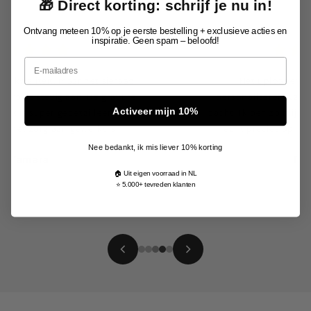
🎁 Direct korting: schrijf je nu in!
Ontvang meteen 10% op je eerste bestelling + exclusieve acties en
inspiratie. Geen spam – beloofd!
Email
Het uploaden van de foto en het
personaliseren was veel makkelijker dan ik
dacht. Ik ben zó blij met het resultaat, het lijkt
Activeer mijn 10%
echt precies op de originele afbeelding.
Nee bedankt, ik mis liever 10% korting
Patricia
🏠 Uit eigen voorraad in NL
⭐ 5.000+ tevreden klanten