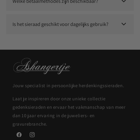
Welke betaalmethodes zijn beschikbaar?
Je kunt veilig betalen met o.a. iDEAL, Klarna, Bancontact,
Visa, Mastercard, Apple Pay en Google Pay.
Is het sieraad geschikt voor dagelijks gebruik?
Ja, onze sieraden zijn duurzaam en geschikt om dagelijks te
dragen.
Jouw specialist in persoonlijke herdenkingssieraden.
Laat je inspireren door onze unieke collectie
gedenksieraden en ervaar het vakmanschap van meer
dan 10 jaar ervaring in de juweliers- en
gravurebranche.
Facebook
Instagram