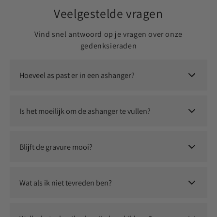
Veelgestelde vragen
Vind snel antwoord op je vragen over onze
gedenksieraden
Hoeveel as past er in een ashanger?
Er past een kleine, symbolische hoeveelheid as in. Dit is
voldoende om jouw dierbare altijd dichtbij te dragen.
Is het moeilijk om de ashanger te vullen?
Nee, dit is eenvoudig zelf te doen. Je ontvangt instructies en
eventueel een vulsetje om het proces soepel te laten
Blijft de gravure mooi?
verlopen.
Ja, wij gebruiken duurzame graveertechnieken waardoor jouw
persoonlijke herinnering langdurig zichtbaar blijft.
Wat als ik niet tevreden ben?
Wij staan voor kwaliteit en service. Neem contact met ons op
en we zoeken samen naar een passende oplossing.