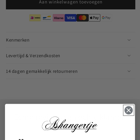
Aan winkelwagen toevoegen
Kenmerken
Levertijd & Verzendkosten
14 dagen gemakkelijk retourneren
Echte reviews van echte klanten
Geverifieerde reviews