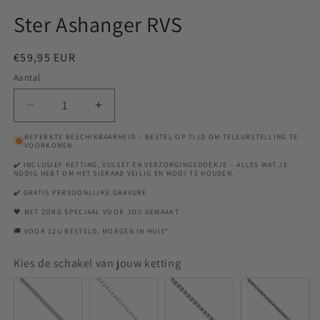
Ster Ashanger RVS
Normale
€59,95 EUR
prijs
Aantal
Aantal
Aantal
verlagen
verhogen
BEPERKTE BESCHIKBAARHEID – BESTEL OP TIJD OM TELEURSTELLING TE
voor
voor
VOORKOMEN
Ster
Ster
✔️ INCLUSIEF KETTING, VULSET EN VERZORGINGSDOEKJE – ALLES WAT JE
Ashanger
Ashanger
NODIG HEBT OM HET SIERAAD VEILIG EN MOOI TE HOUDEN.
RVS
RVS
✔️ GRATIS PERSOONLIJKE GRAVURE
🖤 MET ZORG SPECIAAL VOOR JOU GEMAAKT
🚚 VOOR 12U BESTELD, MORGEN IN HUIS*
Kies de schakel van jouw ketting
Snake
Anchor
Venetian
Rounde
Venetian