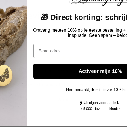
Echte reviews van echte klanten
🎁 Direct korting: schrijf
Geverifieerde reviews
Ontvang meteen 10% op je eerste bestelling + 
inspiratie. Geen spam – beloo
Email
had mijn bestelling last minute nodig voor een herdenking en
Activeer mijn 10%
ang dat het niet op tijd zou zijn. Toch de volgende dag al in hui
mét gravure. Echt ongelofelijk snel én mooi afgewerkt.
Nee bedankt, ik mis liever 10% ko
Arno
🏠 Uit eigen voorraad in NL
⭐ 5.000+ tevreden klanten