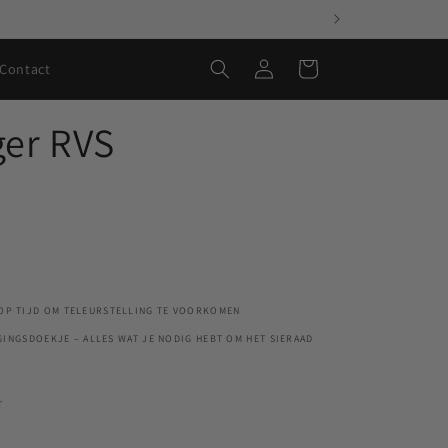
Inloggen
Winkelwagen
Contact
ger RVS
 OP TIJD OM TELEURSTELLING TE VOORKOMEN
RGINGSDOEKJE – ALLES WAT JE NODIG HEBT OM HET SIERAAD
T