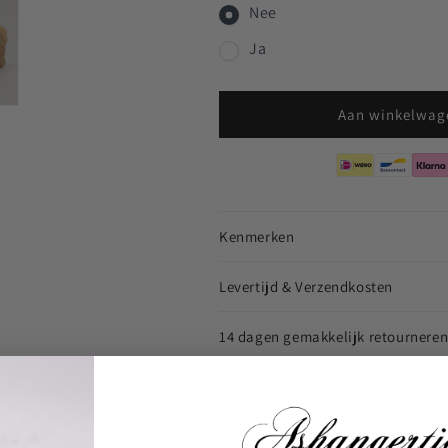
Nee
Ja
Aan winkelwag
Kenmerken
Levertijd & Verzendkosten
14 dagen gemakkelijk retournere