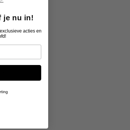
 je nu in!
exclusieve acties en
fd!
 was
Ik twijfelde over de kwaliteit, maar het sie
s,
voelt stevig aan. De gravure van de vi
gedetailleerd. Je merkt dat hier met z
rting
Tamara