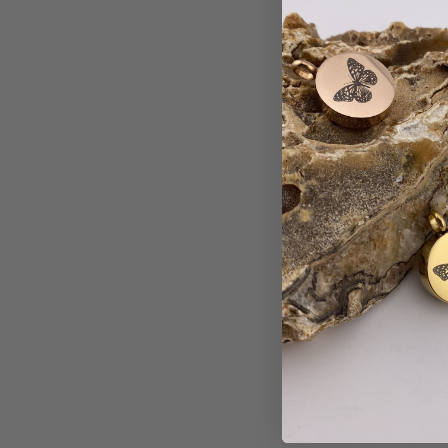
f een ashanger te vullen best spannend, maar
Ik 
structies ging het heel rustig en respectvol.
b
roost om mijn moeder nu altijd dichtbij te
dragen.
Melissa