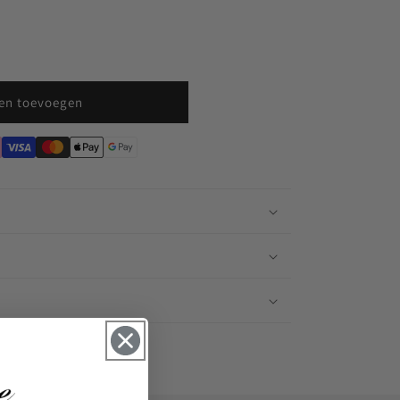
en toevoegen
n