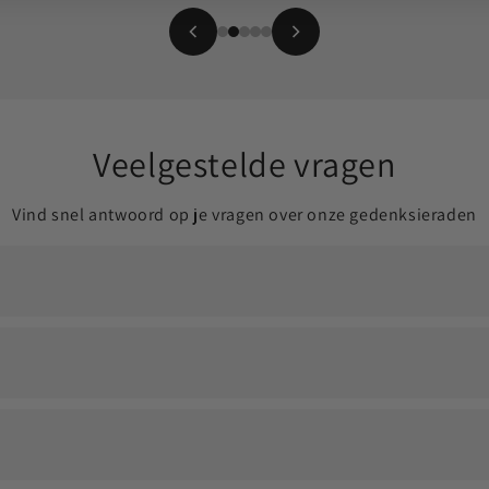
Veelgestelde vragen
Vind snel antwoord op je vragen over onze gedenksieraden
ldoende om jouw dierbare altijd dichtbij te dragen.
en eventueel een vulsetje om het proces soepel te laten verlop