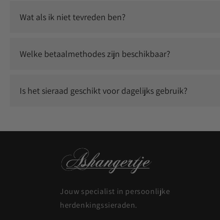
Ja, wij gebruiken duurzame graveertechnieken waardoor jouw
Wat als ik niet tevreden ben?
Wij staan voor kwaliteit en service. Neem contact met ons
Welke betaalmethodes zijn beschikbaar?
Je kunt veilig betalen met o.a. iDEAL, Klarna, Bancontact, 
Is het sieraad geschikt voor dagelijks gebruik?
Ja, onze sieraden zijn duurzaam en geschikt om dagelijks t
Jouw specialist in persoonlijke
herdenkingssieraden.