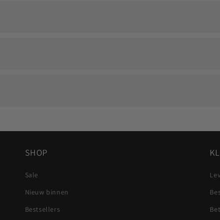
 persoonlijke herinnering langdurig zichtbaar blijft.
 op en we zoeken samen naar een passende oplossing.
Visa, Mastercard, Apple Pay en Google Pay.
e dragen.
SHOP
KL
Sale
Lev
Nieuw binnen
Be
Bestsellers
Be