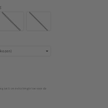
g
Venetian
Rounded
Venetian
ekozen)
eg tot 5 cm extra lengte toe voor de