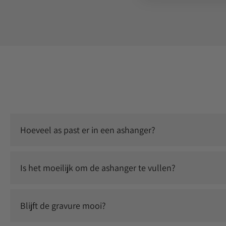
Hoeveel as past er in een ashanger?
Er past een kleine, symbolische hoeveelheid as in. Dit is vo
Is het moeilijk om de ashanger te vullen?
Nee, dit is eenvoudig zelf te doen. Je ontvangt instructies 
Blijft de gravure mooi?