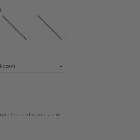
g
Venetian
Rounded
Venetian
ekozen)
eg tot 5 cm extra lengte toe voor de