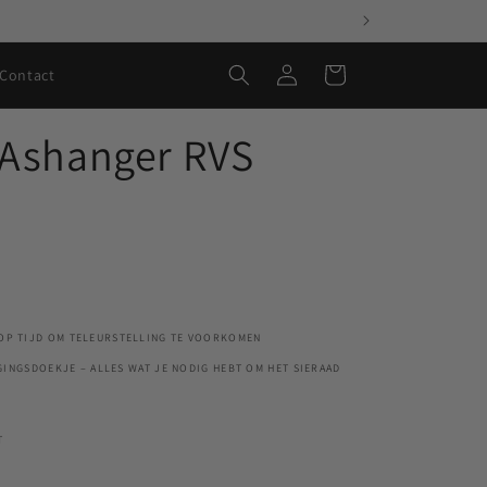
Inloggen
Winkelwagen
Contact
 Ashanger RVS
 OP TIJD OM TELEURSTELLING TE VOORKOMEN
RGINGSDOEKJE – ALLES WAT JE NODIG HEBT OM HET SIERAAD
T