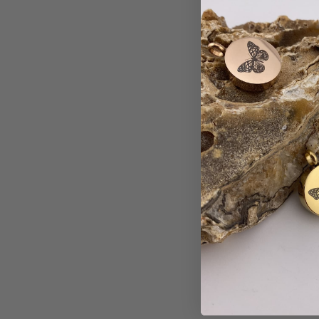
f een ashanger te vullen best spannend, maar
Ik 
structies ging het heel rustig en respectvol.
b
roost om mijn moeder nu altijd dichtbij te
dragen.
Melissa