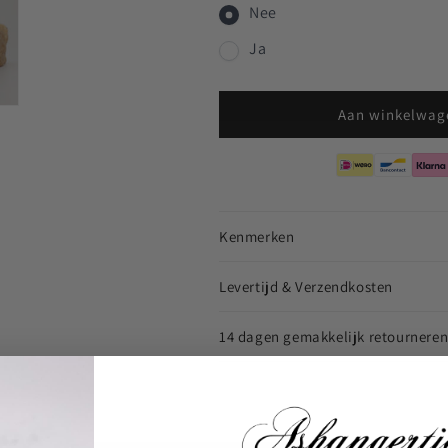
Nee
Ja
Aan winkelwag
Kenmerken
Levertijd & Verzendkosten
14 dagen gemakkelijk retournere