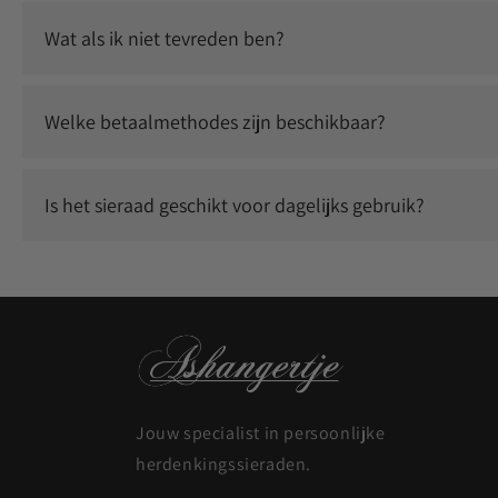
Ja, wij gebruiken duurzame graveertechnieken waardoor jouw
Wat als ik niet tevreden ben?
Wij staan voor kwaliteit en service. Neem contact met ons
Welke betaalmethodes zijn beschikbaar?
Je kunt veilig betalen met o.a. iDEAL, Klarna, Bancontact, 
Is het sieraad geschikt voor dagelijks gebruik?
Ja, onze sieraden zijn duurzaam en geschikt om dagelijks t
Jouw specialist in persoonlijke
herdenkingssieraden.