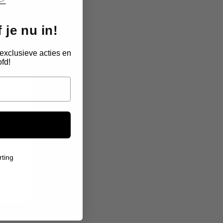
 je nu in!
exclusieve acties en
fd!
 was
Ik twijfelde over de kwaliteit, maar het sie
s,
voelt stevig aan. De gravure van de vi
gedetailleerd. Je merkt dat hier met z
rting
Tamara