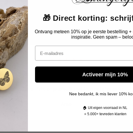
Echte reviews van echte klanten
🎁 Direct korting: schrijf
Geverifieerde reviews
Ontvang meteen 10% op je eerste bestelling + 
inspiratie. Geen spam – beloo
Email
had mijn bestelling last minute nodig voor een herdenking en
Activeer mijn 10%
ang dat het niet op tijd zou zijn. Toch de volgende dag al in hui
mét gravure. Echt ongelofelijk snel én mooi afgewerkt.
Nee bedankt, ik mis liever 10% ko
Arno
🏠 Uit eigen voorraad in NL
⭐ 5.000+ tevreden klanten