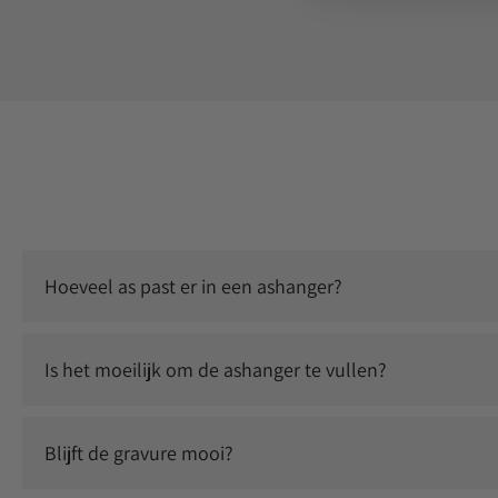
Hoeveel as past er in een ashanger?
Er past een kleine, symbolische hoeveelheid as in. Dit is vo
Is het moeilijk om de ashanger te vullen?
Nee, dit is eenvoudig zelf te doen. Je ontvangt instructies 
Blijft de gravure mooi?