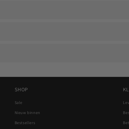
 persoonlijke herinnering langdurig zichtbaar blijft.
 op en we zoeken samen naar een passende oplossing.
Visa, Mastercard, Apple Pay en Google Pay.
e dragen.
SHOP
KL
Sale
Lev
Nieuw binnen
Be
Bestsellers
Be