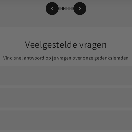
Veelgestelde vragen
Vind snel antwoord op je vragen over onze gedenksieraden
ldoende om jouw dierbare altijd dichtbij te dragen.
en eventueel een vulsetje om het proces soepel te laten verlop