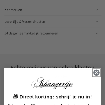
Kenmerken
Levertijd & Verzendkosten
14 dagen gemakkelijk retourneren
Echte reviews van echte klanten
Geverifieerde reviews
🎁 Direct korting: schrijf je nu in!