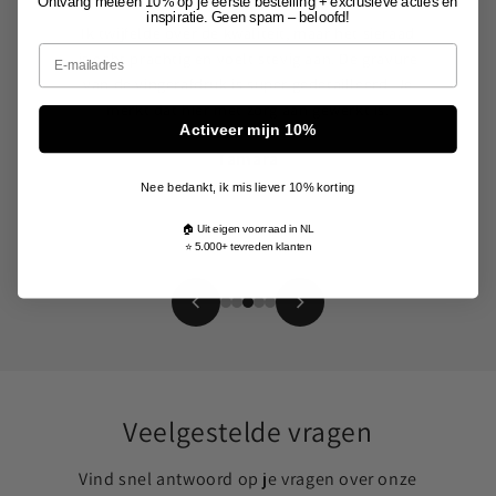
Ontvang meteen 10% op je eerste bestelling + exclusieve acties en
inspiratie. Geen spam – beloofd!
Ik twijfelde over de kwaliteit, maar het sieraad
Email
is echt prachtig en voelt stevig aan. De gravure
van de vingerafdruk is super gedetailleerd. Je
merkt dat hier met zorg aan gewerkt is.
Activeer mijn 10%
Tamara
Nee bedankt, ik mis liever 10% korting
🏠 Uit eigen voorraad in NL
⭐ 5.000+ tevreden klanten
Veelgestelde vragen
Vind snel antwoord op je vragen over onze