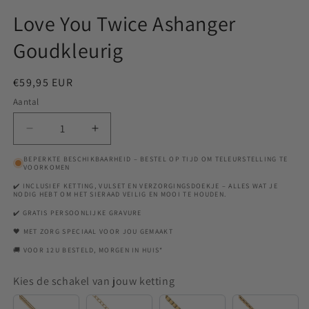
Love You Twice Ashanger
Goudkleurig
Normale
€59,95 EUR
prijs
Aantal
Aantal
Aantal
verlagen
verhogen
BEPERKTE BESCHIKBAARHEID – BESTEL OP TIJD OM TELEURSTELLING TE
voor
voor
VOORKOMEN
Love
Love
✔️ INCLUSIEF KETTING, VULSET EN VERZORGINGSDOEKJE – ALLES WAT JE
You
You
NODIG HEBT OM HET SIERAAD VEILIG EN MOOI TE HOUDEN.
Twice
Twice
✔️ GRATIS PERSOONLIJKE GRAVURE
Ashanger
Ashanger
🖤 MET ZORG SPECIAAL VOOR JOU GEMAAKT
Goudkleurig
Goudkleurig
🚚 VOOR 12U BESTELD, MORGEN IN HUIS*
Kies de schakel van jouw ketting
Snake
Anchor
Venetian
Rounde