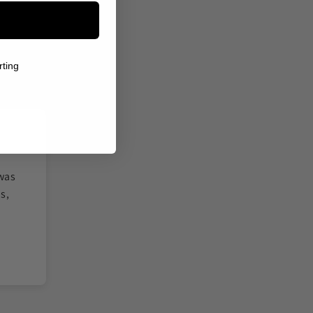
rting
 was
Ik twijfelde over de kwaliteit, maar het sie
s,
voelt stevig aan. De gravure van de vi
gedetailleerd. Je merkt dat hier met z
Tamara