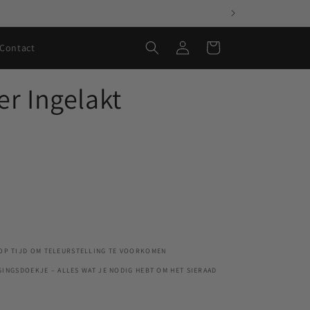
Inloggen
Winkelwagen
Contact
r Ingelakt
 OP TIJD OM TELEURSTELLING TE VOORKOMEN
RGINGSDOEKJE – ALLES WAT JE NODIG HEBT OM HET SIERAAD