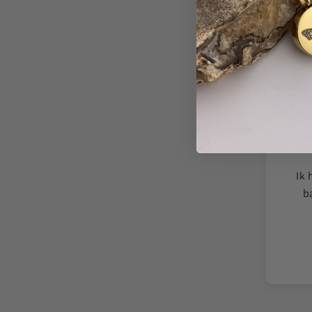
f een ashanger te vullen best spannend, maar
Ik 
structies ging het heel rustig en respectvol.
b
roost om mijn moeder nu altijd dichtbij te
dragen.
Melissa