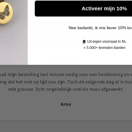
Activeer mijn 10%
Echte reviews van echte klanten
Nee bedankt, ik mis liever 10% ko
Geverifieerde reviews
🏠 Uit eigen voorraad in NL
⭐ 5.000+ tevreden klanten
had mijn bestelling last minute nodig voor een herdenking en
ang dat het niet op tijd zou zijn. Toch de volgende dag al in hui
mét gravure. Echt ongelofelijk snel én mooi afgewerkt.
Arno