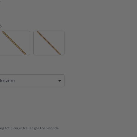
T
g
Venetian
Rounded
Venetian
ekozen)
eg tot 5 cm extra lengte toe voor de