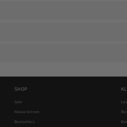
 persoonlijke herinnering langdurig zichtbaar blijft.
 op en we zoeken samen naar een passende oplossing.
Visa, Mastercard, Apple Pay en Google Pay.
e dragen.
SHOP
KL
Sale
Lev
Nieuw binnen
Be
Bestsellers
Be