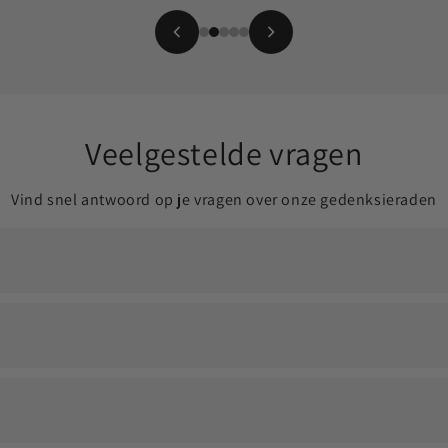
Veelgestelde vragen
Vind snel antwoord op je vragen over onze gedenksieraden
ldoende om jouw dierbare altijd dichtbij te dragen.
en eventueel een vulsetje om het proces soepel te laten verlop