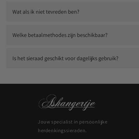
Ja, wij gebruiken duurzame graveertechnieken waardoor jouw
Wat als ik niet tevreden ben?
Wij staan voor kwaliteit en service. Neem contact met ons
Welke betaalmethodes zijn beschikbaar?
Je kunt veilig betalen met o.a. iDEAL, Klarna, Bancontact, 
Is het sieraad geschikt voor dagelijks gebruik?
Ja, onze sieraden zijn duurzaam en geschikt om dagelijks t
Jouw specialist in persoonlijke
herdenkingssieraden.