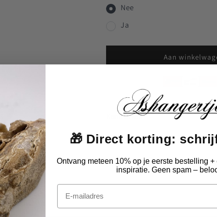
Nee
Ja
Aan winkelwag
Kenmerken
🎁 Direct korting: schrijf
Levertijd & Verzendkosten
Ontvang meteen 10% op je eerste bestelling + 
14 dagen gemakkelijk retournere
inspiratie. Geen spam – beloo
Email