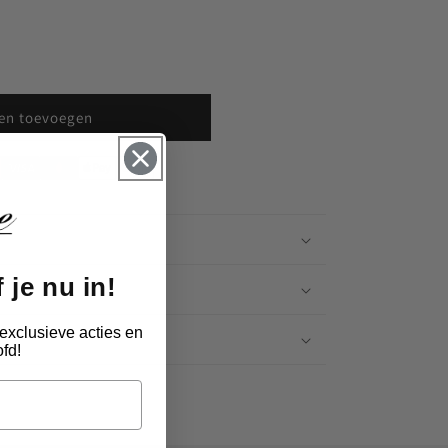
en toevoegen
 je nu in!
exclusieve acties en
n
fd!