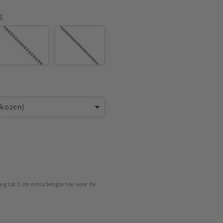
g
Venetian
Rounded
Venetian
ekozen)
eg tot 5 cm extra lengte toe voor de