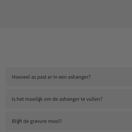
Hoeveel as past er in een ashanger?
Er past een kleine, symbolische hoeveelheid as in. Dit is vo
Is het moeilijk om de ashanger te vullen?
Nee, dit is eenvoudig zelf te doen. Je ontvangt instructies 
Blijft de gravure mooi?