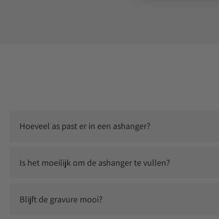
Hoeveel as past er in een ashanger?
Er past een kleine, symbolische hoeveelheid as in. Dit is vo
Is het moeilijk om de ashanger te vullen?
Nee, dit is eenvoudig zelf te doen. Je ontvangt instructies 
Blijft de gravure mooi?