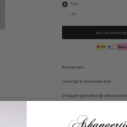
Nee
Ja
Aan winkelwag
Kenmerken
Levertijd & Verzendkosten
14 dagen gemakkelijk retournere