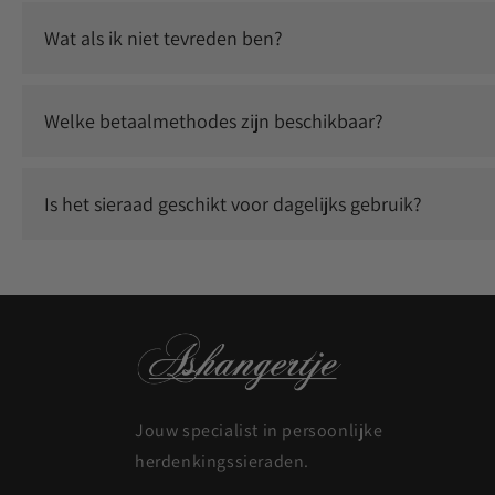
Ja, wij gebruiken duurzame graveertechnieken waardoor jouw
Wat als ik niet tevreden ben?
Wij staan voor kwaliteit en service. Neem contact met ons
Welke betaalmethodes zijn beschikbaar?
Je kunt veilig betalen met o.a. iDEAL, Klarna, Bancontact, 
Is het sieraad geschikt voor dagelijks gebruik?
Ja, onze sieraden zijn duurzaam en geschikt om dagelijks t
Jouw specialist in persoonlijke
herdenkingssieraden.