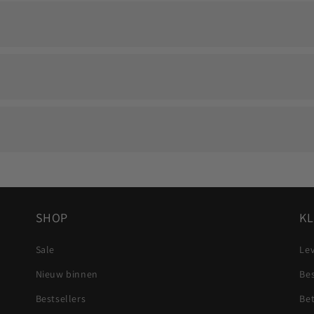
 persoonlijke herinnering langdurig zichtbaar blijft.
 op en we zoeken samen naar een passende oplossing.
Visa, Mastercard, Apple Pay en Google Pay.
e dragen.
SHOP
KL
Sale
Lev
Nieuw binnen
Be
Bestsellers
Be