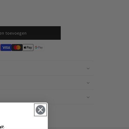
en toevoegen
n