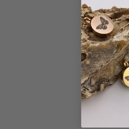
f een ashanger te vullen best spannend, maar
Ik 
structies ging het heel rustig en respectvol.
b
roost om mijn moeder nu altijd dichtbij te
dragen.
Melissa