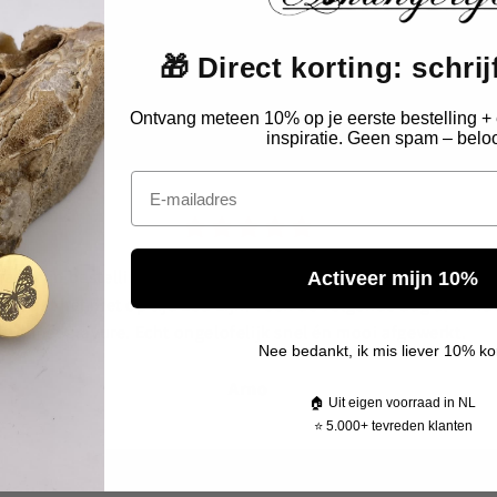
Echte reviews van echte klanten
🎁 Direct korting: schrijf
Geverifieerde reviews
Ontvang meteen 10% op je eerste bestelling + 
inspiratie. Geen spam – beloo
Email
had mijn bestelling last minute nodig voor een herdenking en
Activeer mijn 10%
ang dat het niet op tijd zou zijn. Toch de volgende dag al in hui
mét gravure. Echt ongelofelijk snel én mooi afgewerkt.
Nee bedankt, ik mis liever 10% ko
Arno
🏠 Uit eigen voorraad in NL
⭐ 5.000+ tevreden klanten