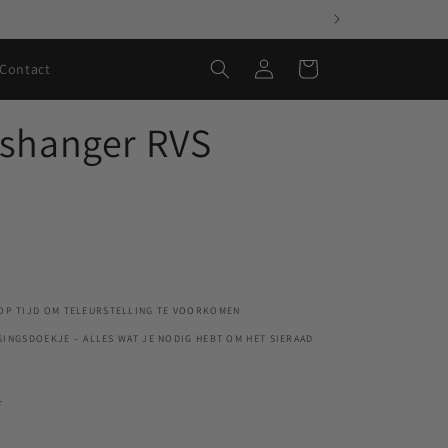
Inloggen
Winkelwagen
Contact
Ashanger RVS
 OP TIJD OM TELEURSTELLING TE VOORKOMEN
RGINGSDOEKJE – ALLES WAT JE NODIG HEBT OM HET SIERAAD
T