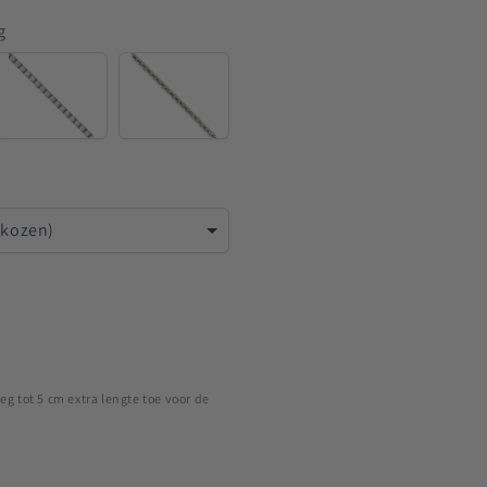
g
Venetian
Rounded
Venetian
ekozen)
eg tot 5 cm extra lengte toe voor de