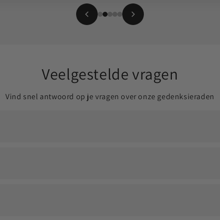
Veelgestelde vragen
Vind snel antwoord op je vragen over onze gedenksieraden
ldoende om jouw dierbare altijd dichtbij te dragen.
en eventueel een vulsetje om het proces soepel te laten verlop