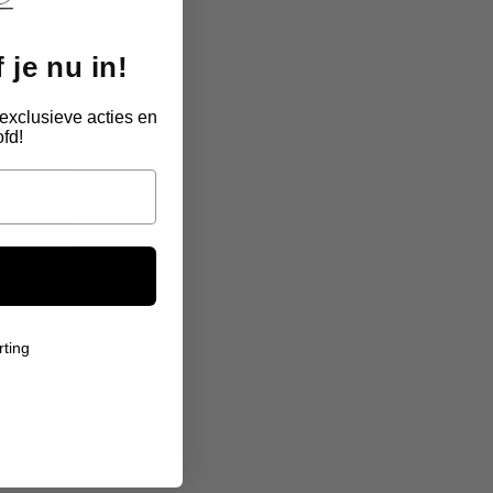
 je nu in!
exclusieve acties en
fd!
 was
Ik twijfelde over de kwaliteit, maar het sie
s,
voelt stevig aan. De gravure van de vi
gedetailleerd. Je merkt dat hier met z
rting
Tamara