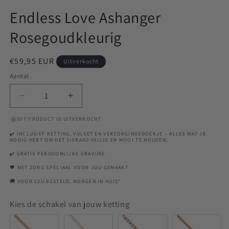
Endless Love Ashanger
Rosegoudkleurig
Normale
€59,95 EUR
Uitverkocht
prijs
Aantal
Aantal
Aantal
verlagen
verhogen
DIT PRODUCT IS UITVERKOCHT
voor
voor
Endless
Endless
✔️ INCLUSIEF KETTING, VULSET EN VERZORGINGSDOEKJE – ALLES WAT JE
NODIG HEBT OM HET SIERAAD VEILIG EN MOOI TE HOUDEN.
Love
Love
Ashanger
Ashanger
✔️ GRATIS PERSOONLIJKE GRAVURE
Rosegoudkleurig
Rosegoudkleurig
🖤 MET ZORG SPECIAAL VOOR JOU GEMAAKT
🚚 VOOR 12U BESTELD, MORGEN IN HUIS*
Kies de schakel van jouw ketting
Snake
Anchor
Venetian
Rounde