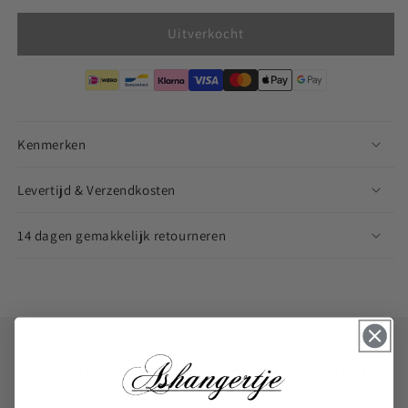
Uitverkocht
Kenmerken
Levertijd & Verzendkosten
14 dagen gemakkelijk retourneren
Echte reviews van echte klanten
Geverifieerde reviews