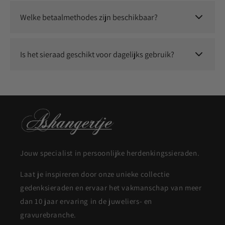
Wij staan voor kwaliteit en service. Neem contact met ons op
en we zoeken samen naar een passende oplossing.
Welke betaalmethodes zijn beschikbaar?
Je kunt veilig betalen met o.a. iDEAL, Klarna, Bancontact,
Visa, Mastercard, Apple Pay en Google Pay.
Is het sieraad geschikt voor dagelijks gebruik?
Ja, onze sieraden zijn duurzaam en geschikt om dagelijks te
dragen.
Jouw specialist in persoonlijke herdenkingssieraden.
Laat je inspireren door onze unieke collectie
gedenksieraden en ervaar het vakmanschap van meer
dan 10 jaar ervaring in de juweliers- en
gravurebranche.