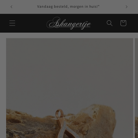
Meteen naar de
Vandaag besteld, morgen in huis!*
content
Winkelwagen
Ga direct naar
productinformatie