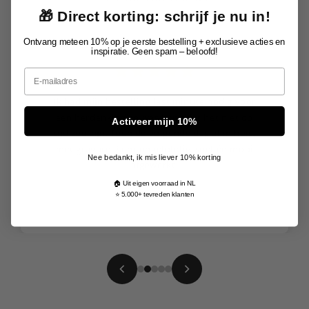
🎁 Direct korting: schrijf je nu in!
Ontvang meteen 10% op je eerste bestelling + exclusieve acties en
inspiratie. Geen spam – beloofd!
Email
Ik had mijn bestelling last minute nodig voor
een herdenking en was bang dat het niet op
Activeer mijn 10%
tijd zou zijn. Toch de volgende dag al in huis,
mét gravure. Echt ongelofelijk snel én mooi
Nee bedankt, ik mis liever 10% korting
afgewerkt.
🏠 Uit eigen voorraad in NL
Arno
⭐ 5.000+ tevreden klanten