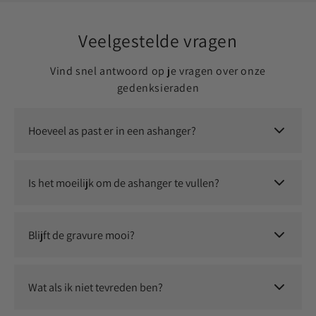
Veelgestelde vragen
Vind snel antwoord op je vragen over onze
gedenksieraden
Hoeveel as past er in een ashanger?
Er past een kleine, symbolische hoeveelheid as in. Dit is
voldoende om jouw dierbare altijd dichtbij te dragen.
Is het moeilijk om de ashanger te vullen?
Nee, dit is eenvoudig zelf te doen. Je ontvangt instructies en
eventueel een vulsetje om het proces soepel te laten
Blijft de gravure mooi?
verlopen.
Ja, wij gebruiken duurzame graveertechnieken waardoor jouw
persoonlijke herinnering langdurig zichtbaar blijft.
Wat als ik niet tevreden ben?