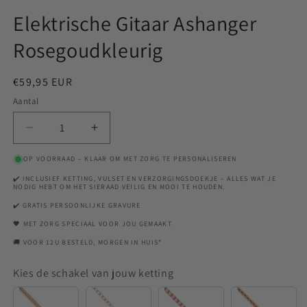
Elektrische Gitaar Ashanger
Rosegoudkleurig
Normale
€59,95 EUR
prijs
Aantal
Aantal
Aantal
verlagen
verhogen
OP VOORRAAD – KLAAR OM MET ZORG TE PERSONALISEREN
voor
voor
Elektrische
Elektrische
✔️ INCLUSIEF KETTING, VULSET EN VERZORGINGSDOEKJE – ALLES WAT JE
NODIG HEBT OM HET SIERAAD VEILIG EN MOOI TE HOUDEN.
Gitaar
Gitaar
Ashanger
Ashanger
✔️ GRATIS PERSOONLIJKE GRAVURE
Rosegoudkleurig
Rosegoudkleurig
🖤 MET ZORG SPECIAAL VOOR JOU GEMAAKT
🚚 VOOR 12U BESTELD, MORGEN IN HUIS*
Kies de schakel van jouw ketting
Snake
Anchor
Venetian
Rounde