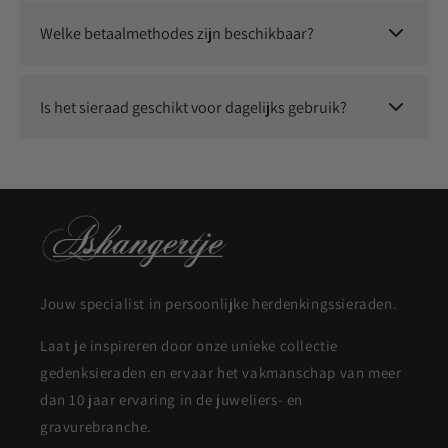
Wij staan voor kwaliteit en service. Neem contact met ons op
en we zoeken samen naar een passende oplossing.
Welke betaalmethodes zijn beschikbaar?
Je kunt veilig betalen met o.a. iDEAL, Klarna, Bancontact,
Visa, Mastercard, Apple Pay en Google Pay.
Is het sieraad geschikt voor dagelijks gebruik?
Ja, onze sieraden zijn duurzaam en geschikt om dagelijks te
dragen.
Jouw specialist in persoonlijke herdenkingssieraden.
Laat je inspireren door onze unieke collectie
gedenksieraden en ervaar het vakmanschap van meer
dan 10 jaar ervaring in de juweliers- en
gravurebranche.