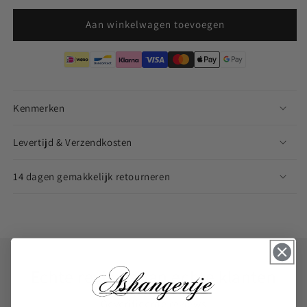
Aan winkelwagen toevoegen
Kenmerken
Levertijd & Verzendkosten
14 dagen gemakkelijk retourneren
Echte reviews van echte klanten
Geverifieerde reviews