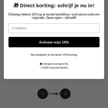
🎁 Direct korting: schrijf je nu in!
Ontvang meteen 10% op je eerste bestelling + exclusieve acties en
inspiratie. Geen spam – beloofd!
Email
Het uploaden van de foto en het
personaliseren was veel makkelijker dan ik
Activeer mijn 10%
dacht. Ik ben zó blij met het resultaat, het lijkt
echt precies op de originele afbeelding.
Nee bedankt, ik mis liever 10% korting
Patricia
🏠 Uit eigen voorraad in NL
⭐ 5.000+ tevreden klanten