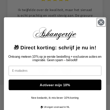
ieraad
Het uploaden van de foto en het
ravure
personaliseren was veel makkelijker dan ik
rd. Je
dacht. Ik ben zó blij met het resultaat, het lijkt
s.
echt precies op de originele afbeelding.
Patricia
🎁 Direct korting: schrijf je nu in!
Ontvang meteen 10% op je eerste bestelling + exclusieve acties en
inspiratie. Geen spam – beloofd!
Email
Activeer mijn 10%
Veelgestelde vragen
Nee bedankt, ik mis liever 10% korting
🏠 Uit eigen voorraad in NL
Vind snel antwoord op je vragen over onze