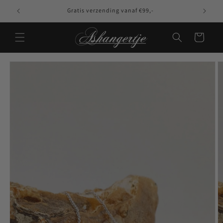
Meteen naar de
Gratis verzending vanaf €99,-
content
Winkelwagen
Ga direct naar
productinformatie