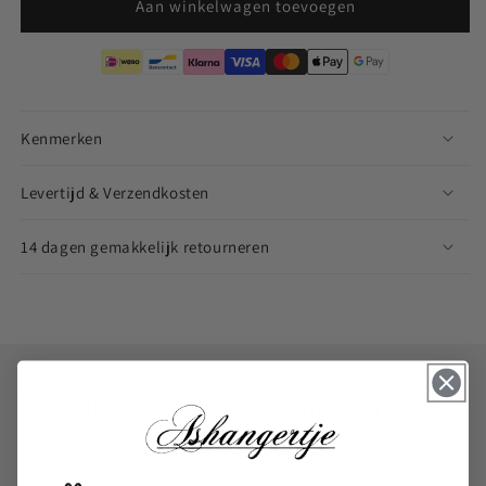
Aan winkelwagen toevoegen
Kenmerken
Levertijd & Verzendkosten
14 dagen gemakkelijk retourneren
Echte reviews van echte klanten
Geverifieerde reviews