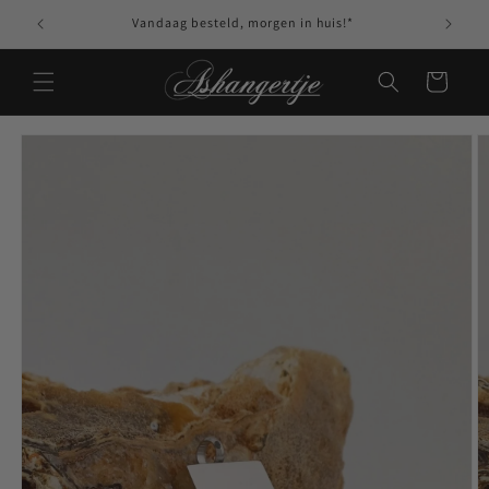
Meteen naar de
Vandaag besteld, morgen in huis!*
content
Winkelwagen
Ga direct naar
productinformatie