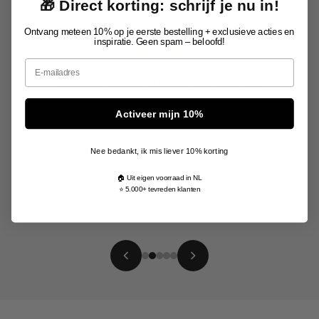
🎁 Direct korting: schrijf je nu in!
Ontvang meteen 10% op je eerste bestelling + exclusieve acties en
inspiratie. Geen spam – beloofd!
Email
Ik had mijn bestelling last minute nodig voor
een herdenking en was bang dat het niet op
tijd zou zijn. Toch de volgende dag al in huis,
Activeer mijn 10%
mét gravure. Echt ongelofelijk snel én mooi
afgewerkt.
Nee bedankt, ik mis liever 10% korting
Arno
🏠 Uit eigen voorraad in NL
⭐ 5.000+ tevreden klanten