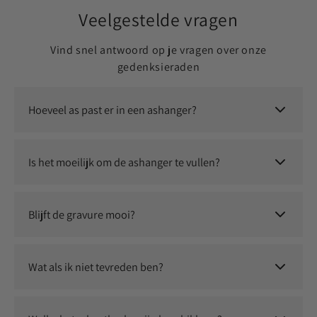
Veelgestelde vragen
Vind snel antwoord op je vragen over onze
gedenksieraden
Hoeveel as past er in een ashanger?
Er past een kleine, symbolische hoeveelheid as in. Dit is
voldoende om jouw dierbare altijd dichtbij te dragen.
Is het moeilijk om de ashanger te vullen?
Nee, dit is eenvoudig zelf te doen. Je ontvangt instructies en
eventueel een vulsetje om het proces soepel te laten
Blijft de gravure mooi?
verlopen.
Ja, wij gebruiken duurzame graveertechnieken waardoor jouw
persoonlijke herinnering langdurig zichtbaar blijft.
Wat als ik niet tevreden ben?
Wij staan voor kwaliteit en service. Neem contact met ons op
en we zoeken samen naar een passende oplossing.