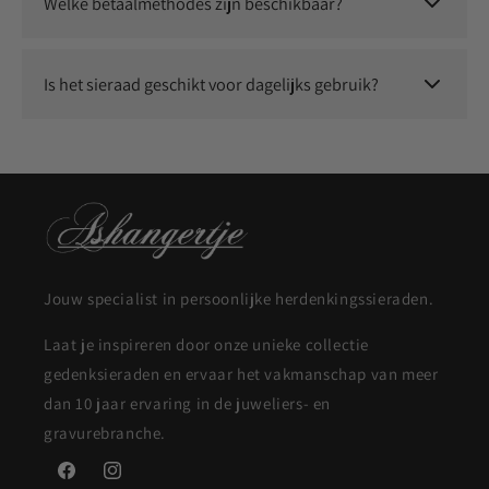
Welke betaalmethodes zijn beschikbaar?
Je kunt veilig betalen met o.a. iDEAL, Klarna, Bancontact,
Visa, Mastercard, Apple Pay en Google Pay.
Is het sieraad geschikt voor dagelijks gebruik?
Ja, onze sieraden zijn duurzaam en geschikt om dagelijks te
dragen.
Jouw specialist in persoonlijke herdenkingssieraden.
Laat je inspireren door onze unieke collectie
gedenksieraden en ervaar het vakmanschap van meer
dan 10 jaar ervaring in de juweliers- en
gravurebranche.
Facebook
Instagram