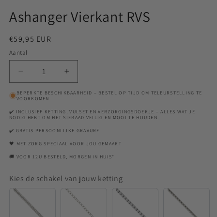
Ashanger Vierkant RVS
Normale
€59,95 EUR
prijs
Aantal
Aantal
Aantal
verlagen
verhogen
BEPERKTE BESCHIKBAARHEID – BESTEL OP TIJD OM TELEURSTELLING TE
voor
voor
VOORKOMEN
Ashanger
Ashanger
✔️ INCLUSIEF KETTING, VULSET EN VERZORGINGSDOEKJE – ALLES WAT JE
Vierkant
Vierkant
NODIG HEBT OM HET SIERAAD VEILIG EN MOOI TE HOUDEN.
RVS
RVS
✔️ GRATIS PERSOONLIJKE GRAVURE
🖤 MET ZORG SPECIAAL VOOR JOU GEMAAKT
🚚 VOOR 12U BESTELD, MORGEN IN HUIS*
Kies de schakel van jouw ketting
Snake
Anchor
Venetian
Rounde
Venetian