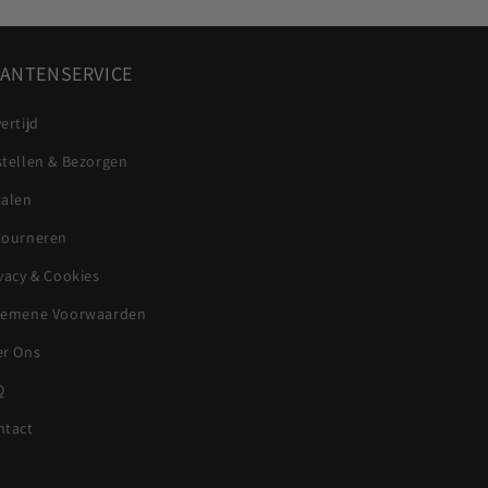
ANTENSERVICE
ertijd
stellen & Bezorgen
talen
tourneren
vacy & Cookies
gemene Voorwaarden
er Ons
Q
ntact