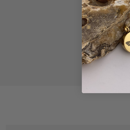
f een ashanger te vullen best spannend, maar
Ik 
structies ging het heel rustig en respectvol.
b
roost om mijn moeder nu altijd dichtbij te
dragen.
Melissa