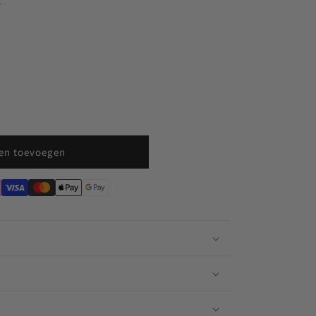
T
en toevoegen
n