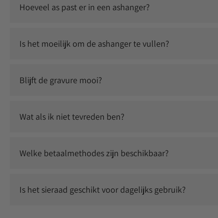
Hoeveel as past er in een ashanger?
Er past een kleine, symbolische hoeveelheid as in. Dit is vo
Is het moeilijk om de ashanger te vullen?
Nee, dit is eenvoudig zelf te doen. Je ontvangt instructies 
Blijft de gravure mooi?
Ja, wij gebruiken duurzame graveertechnieken waardoor jouw
Wat als ik niet tevreden ben?
Wij staan voor kwaliteit en service. Neem contact met ons
Welke betaalmethodes zijn beschikbaar?
Je kunt veilig betalen met o.a. iDEAL, Klarna, Bancontact, 
Is het sieraad geschikt voor dagelijks gebruik?
Ja, onze sieraden zijn duurzaam en geschikt om dagelijks t