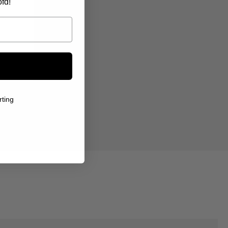
fd!
 was
Ik twijfelde over de kwaliteit, maar het sie
s,
voelt stevig aan. De gravure van de vi
gedetailleerd. Je merkt dat hier met z
Tamara
rting