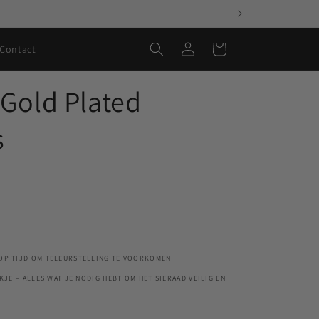
Inloggen
Winkelwagen
Contact
 Gold Plated
s
 OP TIJD OM TELEURSTELLING TE VOORKOMEN
JE – ALLES WAT JE NODIG HEBT OM HET SIERAAD VEILIG EN