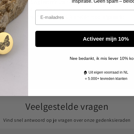
inspiratie. Geen spam – beloo
had mijn bestelling last minute nodig voor een herdenking en
ang dat het niet op tijd zou zijn. Toch de volgende dag al in hui
Email
mét gravure. Echt ongelofelijk snel én mooi afgewerkt.
Arno
Activeer mijn 10%
Nee bedankt, ik mis liever 10% ko
🏠 Uit eigen voorraad in NL
⭐ 5.000+ tevreden klanten
Veelgestelde vragen
Vind snel antwoord op je vragen over onze gedenksieraden