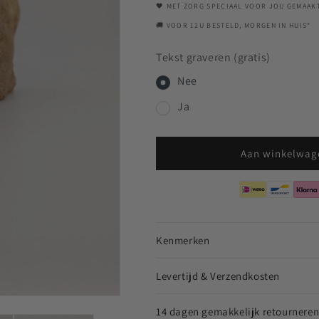
Plated
Plated
🖤 MET ZORG SPECIAAL VOOR JOU GEMAAK
Keltisch
Keltisch
🚚 VOOR 12U BESTELD, MORGEN IN HUIS*
Kruis
Kruis
Tekst graveren (gratis)
Nee
Ja
Aan winkelwag
Kenmerken
Levertijd & Verzendkosten
14 dagen gemakkelijk retournere