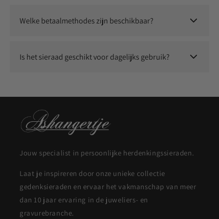
Wij staan voor kwaliteit en service. Neem contact met ons op
en we zoeken samen naar een passende oplossing.
Welke betaalmethodes zijn beschikbaar?
Je kunt veilig betalen met o.a. iDEAL, Klarna, Bancontact,
Visa, Mastercard, Apple Pay en Google Pay.
Is het sieraad geschikt voor dagelijks gebruik?
Ja, onze sieraden zijn duurzaam en geschikt om dagelijks te
dragen.
Jouw specialist in persoonlijke herdenkingssieraden.
Laat je inspireren door onze unieke collectie
gedenksieraden en ervaar het vakmanschap van meer
dan 10 jaar ervaring in de juweliers- en
gravurebranche.