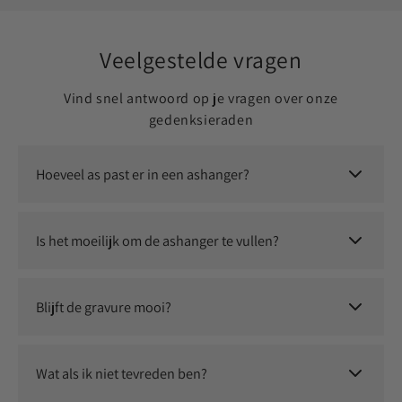
Veelgestelde vragen
Vind snel antwoord op je vragen over onze
gedenksieraden
Hoeveel as past er in een ashanger?
Er past een kleine, symbolische hoeveelheid as in. Dit is
voldoende om jouw dierbare altijd dichtbij te dragen.
Is het moeilijk om de ashanger te vullen?
Nee, dit is eenvoudig zelf te doen. Je ontvangt instructies en
eventueel een vulsetje om het proces soepel te laten
Blijft de gravure mooi?
verlopen.
Ja, wij gebruiken duurzame graveertechnieken waardoor jouw
persoonlijke herinnering langdurig zichtbaar blijft.
Wat als ik niet tevreden ben?