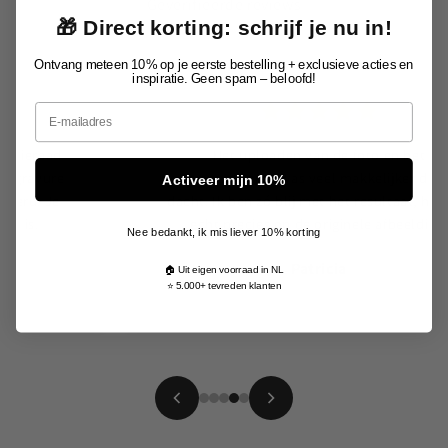
Geverifieerde reviews
🎁 Direct korting: schrijf je nu in!
Ontvang meteen 10% op je eerste bestelling + exclusieve acties en
inspiratie. Geen spam – beloofd!
Email
Het uploaden van de foto en het
personaliseren was veel makkelijker dan ik
Activeer mijn 10%
dacht. Ik ben zó blij met het resultaat, het lijkt
echt precies op de originele afbeelding.
Nee bedankt, ik mis liever 10% korting
Patricia
🏠 Uit eigen voorraad in NL
⭐ 5.000+ tevreden klanten