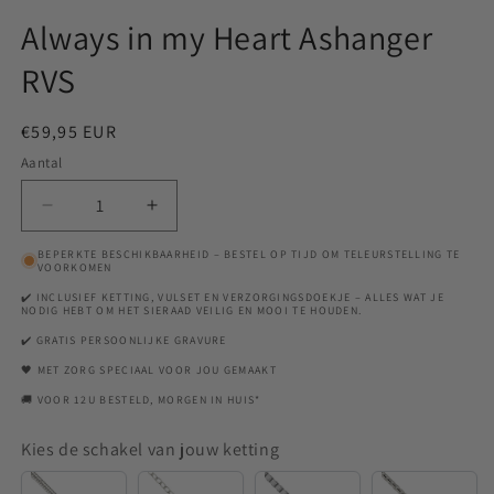
Always in my Heart Ashanger
RVS
Normale
€59,95 EUR
prijs
Aantal
Aantal
Aantal
verlagen
verhogen
BEPERKTE BESCHIKBAARHEID – BESTEL OP TIJD OM TELEURSTELLING TE
voor
voor
VOORKOMEN
Always
Always
✔️ INCLUSIEF KETTING, VULSET EN VERZORGINGSDOEKJE – ALLES WAT JE
in
in
NODIG HEBT OM HET SIERAAD VEILIG EN MOOI TE HOUDEN.
my
my
✔️ GRATIS PERSOONLIJKE GRAVURE
Heart
Heart
🖤 MET ZORG SPECIAAL VOOR JOU GEMAAKT
Ashanger
Ashanger
RVS
RVS
🚚 VOOR 12U BESTELD, MORGEN IN HUIS*
Kies de schakel van jouw ketting
Snake
Anchor
Venetian
Rounde